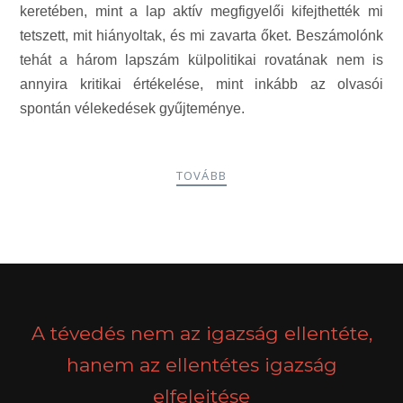
keretében, mint a lap aktív megfigyelői kifejthették mi
tetszett, mit hiányoltak, és mi zavarta őket. Beszámolónk
tehát a három lapszám külpolitikai rovatának nem is
annyira kritikai értékelése, mint inkább az olvasói
spontán vélekedések gyűjteménye.
TOVÁBB
POSTS
PREV
NEXT
NAVIGATION
A tévedés nem az igazság ellentéte,
hanem az ellentétes igazság
elfelejtése