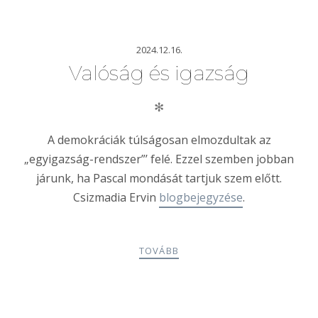
2024.12.16.
Valóság és igazság
✻
A demokráciák túlságosan elmozdultak az
„egyigazság-rendszer”’ felé. Ezzel szemben jobban
járunk, ha Pascal mondását tartjuk szem előtt.
Csizmadia Ervin
blogbejegyzése
.
TOVÁBB