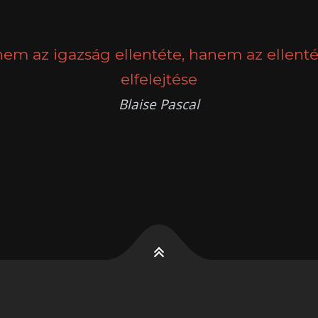
nem az igazság ellentéte, hanem az ellenté
elfelejtése
Blaise Pascal
k
g