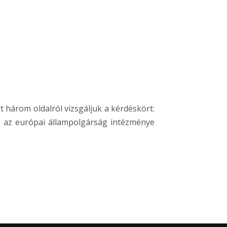
t három oldalról vizsgáljuk a kérdéskört:
bá az európai állampolgárság intézménye