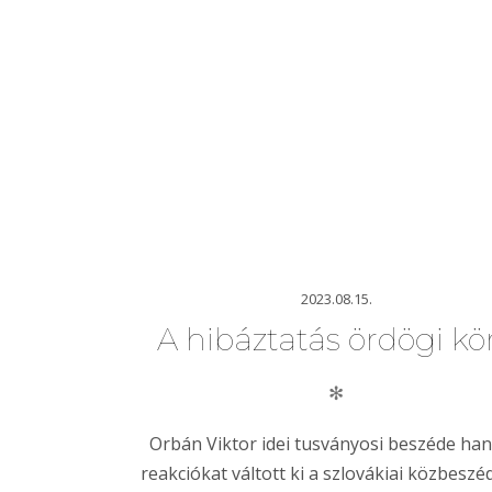
2023.08.15.
A hibáztatás ördögi kö
✻
Orbán Viktor idei tusványosi beszéde ha
reakciókat váltott ki a szlovákiai közbeszé