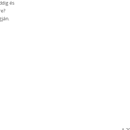
ddig és
re?
gján.