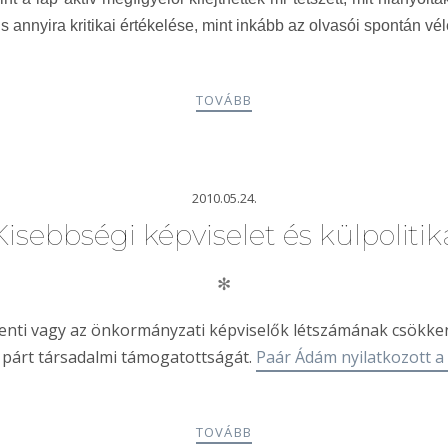
s annyira kritikai értékelése, mint inkább az olvasói spontán 
TOVÁBB
2010.05.24.
Kisebbségi képviselet és külpolitik
✻
menti vagy az önkormányzati képviselők létszámának csökkent
ő párt társadalmi támogatottságát.
Paár Ádám nyilatkozott 
TOVÁBB