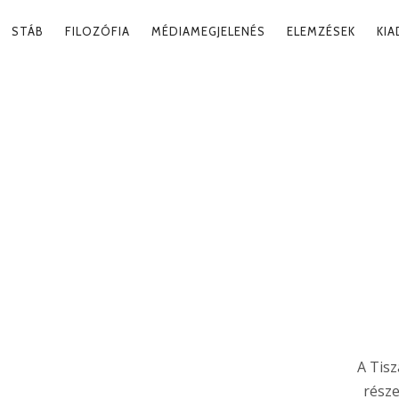
RY
STÁB
FILOZÓFIA
MÉDIAMEGJELENÉS
ELEMZÉSEK
KI
ATION
LI MAGYARSÁG
Tag
A Tis
része