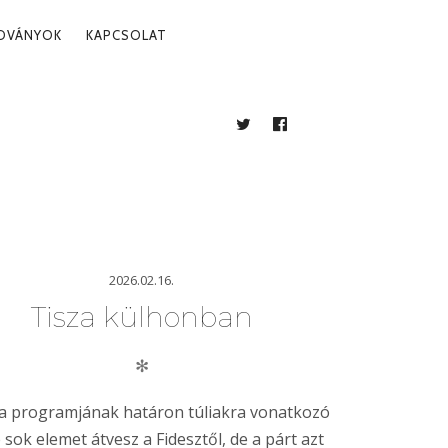
ADVÁNYOK
KAPCSOLAT
TWITTER
FACEBOOK
BLOG
2026.02.16.
Tisza külhonban
✻
za programjának határon túliakra vonatkozó
 sok elemet átvesz a Fidesztől, de a párt azt