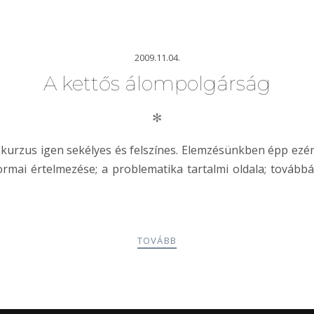
2009.11.04.
A kettős álompolgárság
✻
skurzus igen sekélyes és felszínes. Elemzésünkben épp ezér
formai értelmezése; a problematika tartalmi oldala; továb
TOVÁBB