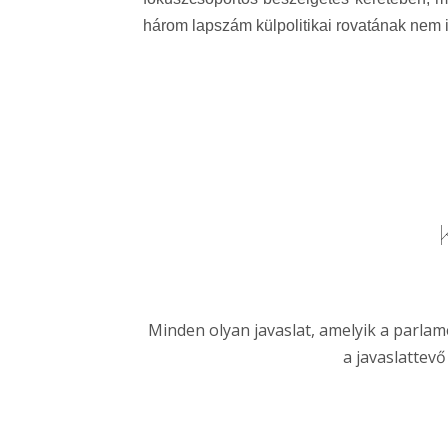
három lapszám külpolitikai rovatának nem i
Minden olyan javaslat, amelyik a parla
a javaslattev