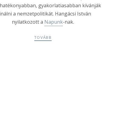
a, hatékonyabban, gyakorlatiasabban kívánják
inálni a nemzetpolitikát.
Hangácsi
István
nyilatkozott a
Napunk
-nak.
TOVÁBB