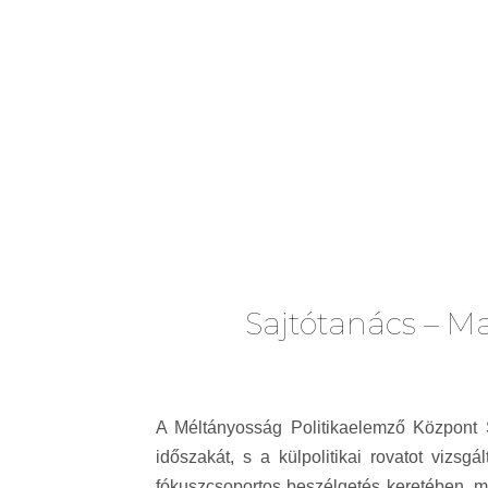
Sajtótanács – Ma
A Méltányosság Politikaelemző Központ S
időszakát, s a külpolitikai rovatot vizs
fókuszcsoportos beszélgetés keretében, min