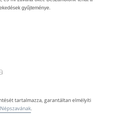
vélekedések gyűjteménye.
a
ését tartalmazza, garantáltan elmélyíti
a Népszavának
.