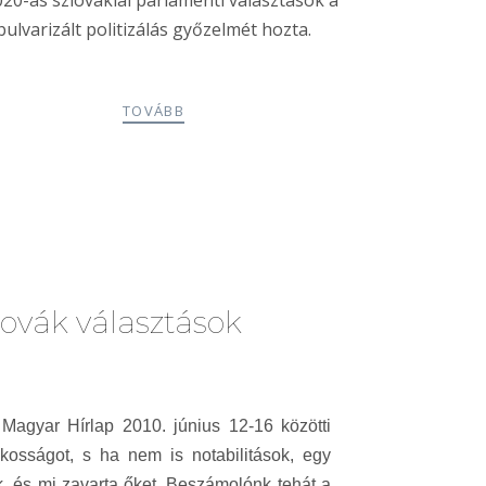
020-as szlovákiai parlamenti választások a
bulvarizált politizálás győzelmét hozta.
TOVÁBB
lovák választások
Magyar Hírlap 2010. június 12-16 közötti
akosságot, s ha nem is notabilitások, egy
ak, és mi zavarta őket. Beszámolónk tehát a