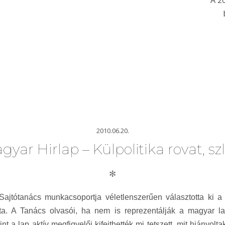
A 2
2010.06.20.
gyar Hirlap – Külpolitika rovat, sz
✻
ajtótanács munkacsoportja véletlenszerűen választotta ki a 
gálta. A Tanács olvasói, ha nem is reprezentálják a magyar l
t a lap aktív megfigyelői kifejthették mi tetszett, mit hiányolt