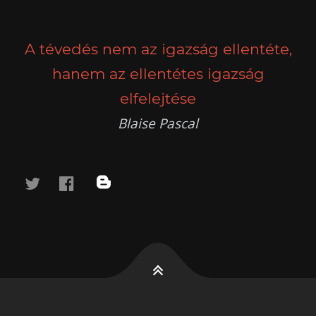
POSTS
PREV
NEXT
NAVIGATION
A tévedés nem az igazság ellentéte,
hanem az ellentétes igazság
elfelejtése
Blaise Pascal
twitter
facebook
blog