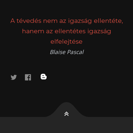
POSTS
PREV
NEXT
NAVIGATION
A tévedés nem az igazság ellentéte,
hanem az ellentétes igazság
elfelejtése
Blaise Pascal
twitter
facebook
blog