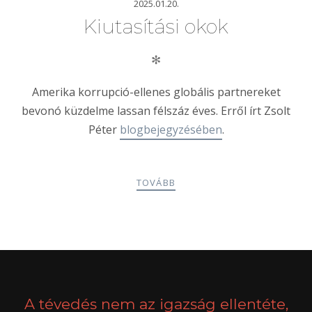
2025.01.20.
Kiutasítási okok
✻
Amerika korrupció-ellenes globális partnereket
bevonó küzdelme lassan félszáz éves. Erről írt Zsolt
Péter
blogbejegyzésében
.
TOVÁBB
POSTS
PREV
NEXT
NAVIGATION
A tévedés nem az igazság ellentéte,