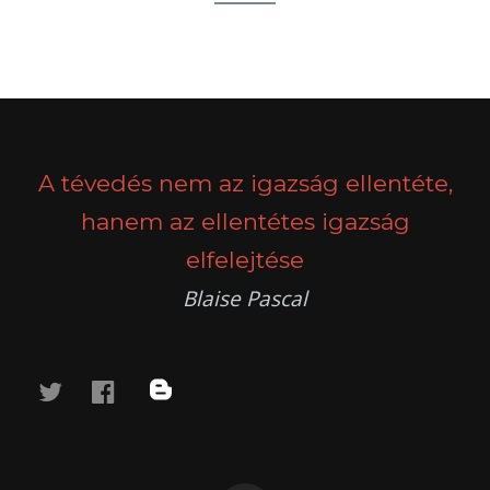
POSTS
PREV
NEXT
NAVIGATION
A tévedés nem az igazság ellentéte,
hanem az ellentétes igazság
elfelejtése
Blaise Pascal
twitter
facebook
blog