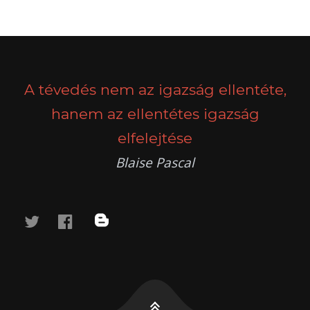
POSTS
PREV
NEXT
NAVIGATION
A tévedés nem az igazság ellentéte,
hanem az ellentétes igazság
elfelejtése
Blaise Pascal
twitter
facebook
blog