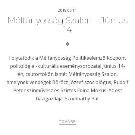
2018.06.14.
Méltányosság Szalon – Június
14
✻
Folytatódik a Méltányosság Politikaelemző Központ
politológiai-kulturális eseménysorozata! Június 14-
én, csütörtökön ismét Méltányosság Szalon,
amelynek vendégei: Böröcz József szociológus, Rudolf
Péter színművész és Szirtes Edina Mókus. Az est
házigazdája: Szombathy Pál.
TOVÁBB