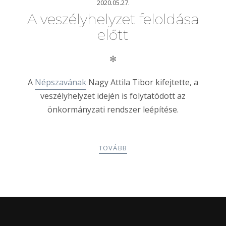
2020.05.27.
A veszélyhelyzet feloldása
előtt
✻
A
Népszavának
Nagy Attila Tibor kifejtette, a
veszélyhelyzet idején is folytatódott az
önkormányzati rendszer leépítése.
TOVÁBB
POSTS
PREV
NEXT
NAVIGATION