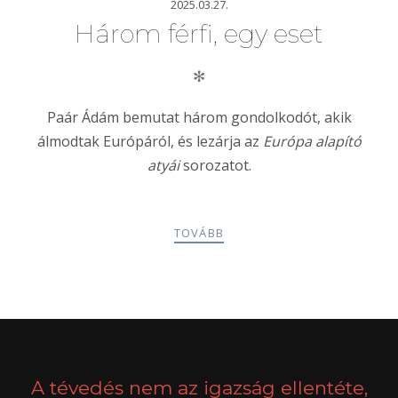
2025.03.27.
Három férfi, egy eset
✻
Paár Ádám bemutat három gondolkodót, akik
álmodtak Európáról, és lezárja az
Európa alapító
atyái
sorozatot.
TOVÁBB
POSTS
PREV
NEXT
NAVIGATION
A tévedés nem az igazság ellentéte,