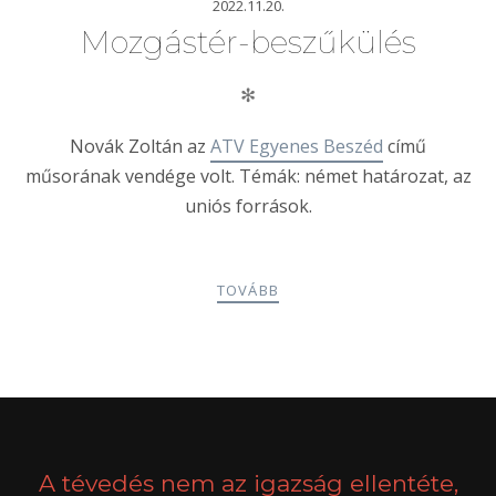
2022.11.20.
Mozgástér-beszűkülés
✻
Novák Zoltán az
ATV Egyenes Beszéd
című
műsorának vendége volt. Témák: német határozat, az
uniós források.
TOVÁBB
POSTS
PREV
NEXT
NAVIGATION
A tévedés nem az igazság ellentéte,