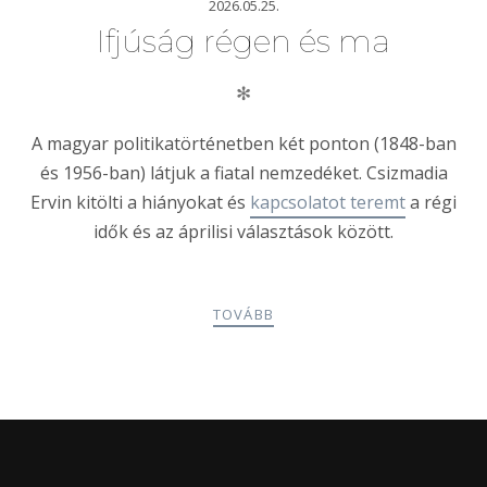
2026.05.25.
Ifjúság régen és ma
✻
A magyar politikatörténetben két ponton (1848-ban
és 1956-ban) látjuk a fiatal nemzedéket. Csizmadia
Ervin kitölti a hiányokat és
kapcsolatot teremt
a régi
idők és az áprilisi választások között.
TOVÁBB
POSTS
PREV
NEXT
NAVIGATION