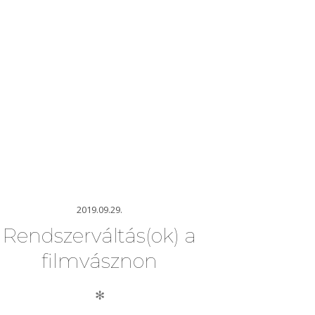
2019.09.29.
Rendszerváltás(ok) a
filmvásznon
✻