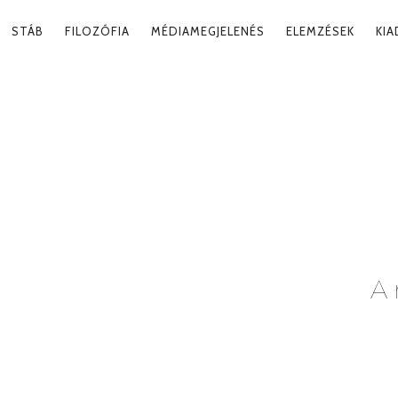
RY
STÁB
FILOZÓFIA
MÉDIAMEGJELENÉS
ELEMZÉSEK
KI
ATION
g
A 