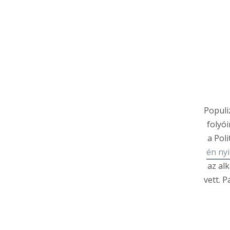
Populi
folyó
a Pol
én ny
az al
vett. 