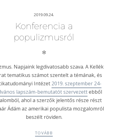
2019.09.24.
Konferencia a
populizmusról
✻
zmus. Napjaink legdivatosabb szava. A Kellék
irat tematikus számot szentelt a témának, és
itikatudományi Intézet
2019. szeptember 24-
ilvános lapszám-bemutatót szervezett
ebből
kalomból, ahol a szerzők jelentős része részt
Paár Ádám az amerikai populista mozgalomról
beszélt röviden.
TOVÁBB