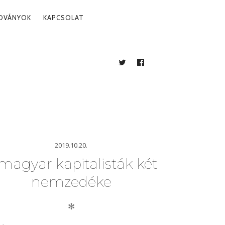
ADVÁNYOK
KAPCSOLAT
TWITTER
FACEBOOK
BLOG
2019.10.20.
magyar kapitalisták két
nemzedéke
✻