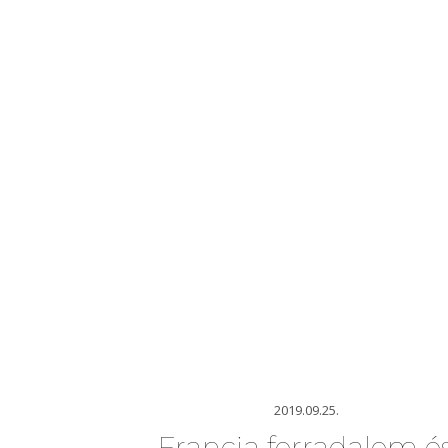
2019.09.25.
Francia forradalom é