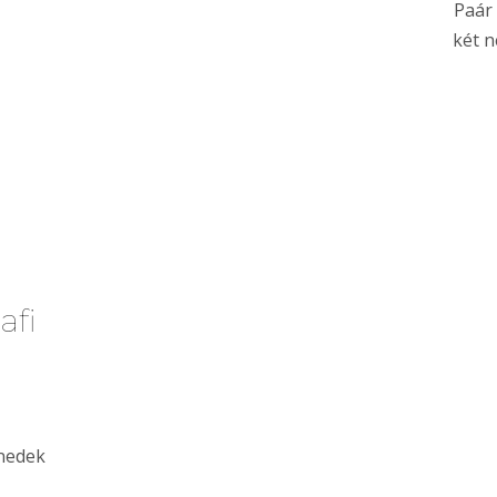
Paár 
két n
afi
,
enedek