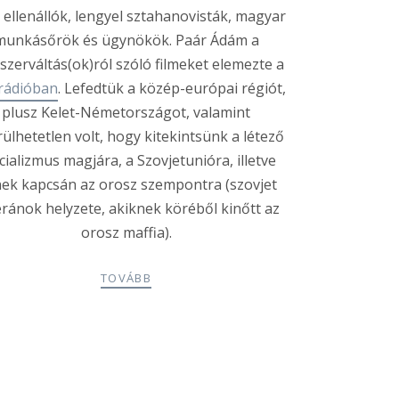
 ellenállók, lengyel sztahanovisták, magyar
munkásőrök és ügynökök. Paár Ádám a
szerváltás(ok)ról szóló filmeket elemezte a
rádióban
. Lefedtük a közép-európai régiót,
plusz Kelet-Németországot, valamint
rülhetetlen volt, hogy kitekintsünk a létező
cializmus magjára, a Szovjetunióra, illetve
ek kapcsán az orosz szempontra (szovjet
eránok helyzete, akiknek köréből kinőtt az
orosz maffia).
TOVÁBB