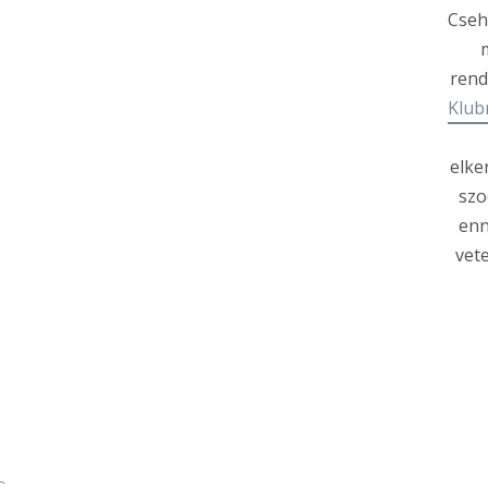
Cseh
rend
Klub
elke
szo
enn
vet
s