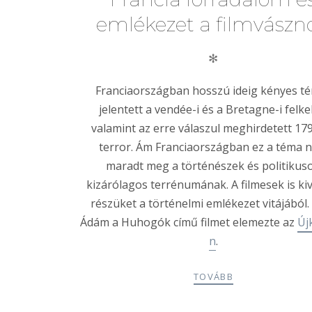
emlékezet a filmvászn
✻
Franciaországban hosszú ideig kényes t
jelentett a vendée-i és a Bretagne-i felke
valamint az erre válaszul meghirdetett 17
terror. Ám Franciaországban ez a téma 
maradt meg a történészek és politikus
kizárólagos terrénumának. A filmesek is ki
részüket a történelmi emlékezet vitájából.
Ádám a Huhogók című filmet elemezte az
Új
n
.
TOVÁBB