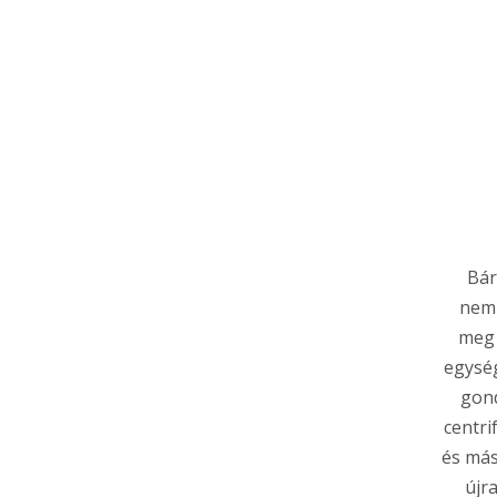
Bár
nemz
meg 
egység
gond
centri
és más
újr