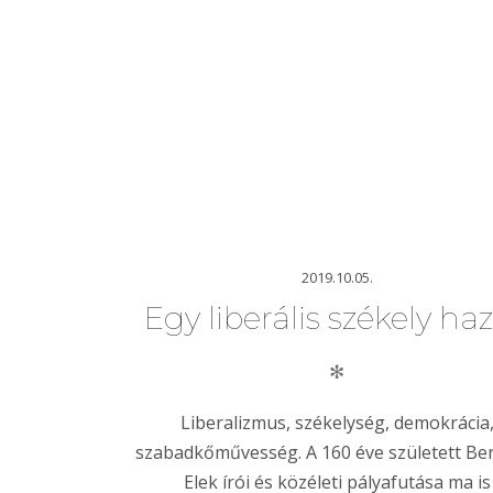
2019.10.05.
Egy liberális székely haz
✻
Liberalizmus, székelység, demokrácia
szabadkőművesség. A 160 éve született B
Elek írói és közéleti pályafutása ma is