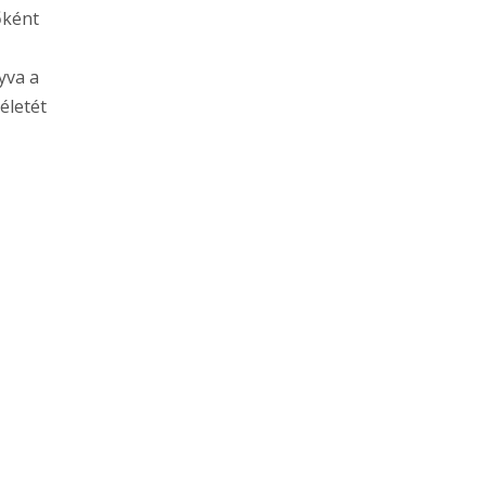
őként
yva a
életét