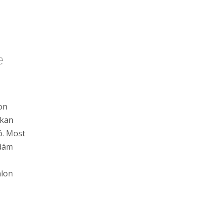
e
on
okan
tó. Most
Ádám
alon