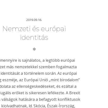
2019.09.16.
Nemzeti és európai
identitás
✻
mennyire is sajnálatos, a legtöbb európai
et más nemzetekkel szemben fogalmazta
identitását a történelem során. Az európai
 eszméje, az Európai Unió „mint birodalom”
olata az ellenségeskedéseket, és ezáltal a
fugális erőket is sikeresen lefékezte. A Brexit
 válságok hatására a befagyott konfliktusok
a kiolvadhatnak, ld. Skócia, Észak-Írország,