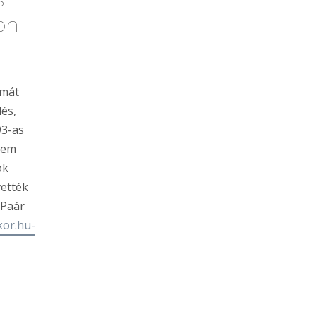
on
émát
lés,
93-as
nem
ok
vették
 Paár
kor.hu-