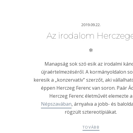
2019.09.22.
Az irodalom Herczeg
✻
Manapság sok szó esik az irodalmi kán
újraértelmezéséről. A kormányoldalon s
keresik a „konzervatív” szerzőt, aki vállalha
éppen Herczeg Ferenc van soron. Paár 
Herczeg Ferenc életművét elemezte a
Népszavában
, árnyalva a jobb- és balold
rögzült sztereotípiákat.
TOVÁBB