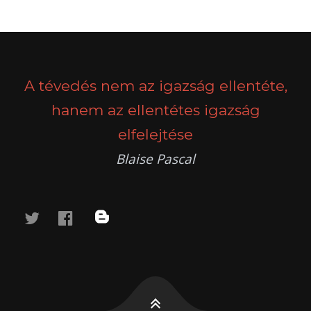
POSTS
PREV
NEXT
NAVIGATION
A tévedés nem az igazság ellentéte,
hanem az ellentétes igazság
elfelejtése
Blaise Pascal
twitter
facebook
blog