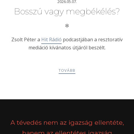
2026.05.07.
Bosszú vagy megbékélés?
✻
Zsolt Péter a
Hit Rádió
podcastjában a resztoratív
mediáció kívánatos útjáról beszélt.
TOVÁBB
POSTS
PREV
NEXT
NAVIGATION
A tévedés nem az igazság ellentéte,
hanem az ellentétes igazság