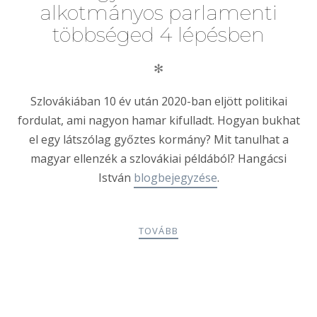
alkotmányos parlamenti
többséged 4 lépésben
✻
Szlovákiában 10 év után 2020-ban eljött politikai
fordulat, ami nagyon hamar kifulladt. Hogyan bukhat
el egy látszólag győztes kormány? Mit tanulhat a
magyar ellenzék a szlovákiai példából? Hangácsi
István
blogbejegyzése
.
TOVÁBB