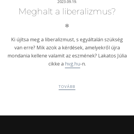
2023.09.19.
Meghalt a liberalizmus?
✻
Ki újítsa meg a liberalizmust, s egyáltalán szükség
van erre? Mik azok a kérdések, amelyekről újra
mondania kellene valamit az eszmének? Lakatos Júlia
cikke a
hvg.hu
-n.
TOVÁBB
POSTS
PREV
NEXT
NAVIGATION