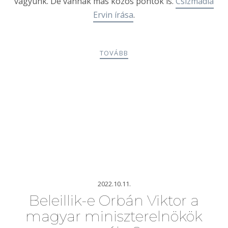
vagyunk. De vannak más közös pontok is.
Csizmadia
Ervin írása
.
TOVÁBB
2022.10.11.
Beleillik-e Orbán Viktor a
magyar miniszterelnökök