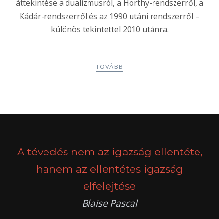
áttekintése a dualizmusról, a Horthy-rendszerről, a
Kádár-rendszerről és az 1990 utáni rendszerről –
különös tekintettel 2010 utánra.
TOVÁBB
POSTS
PREV
NEXT
NAVIGATION
A tévedés nem az igazság ellentéte,
hanem az ellentétes igazság
elfelejtése
Blaise Pascal