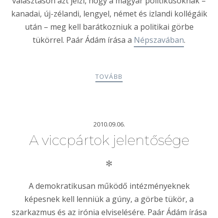
választáson azt jelzi, hogy a magyar politikusoknak –
kanadai, új-zélandi, lengyel, német és izlandi kollégáik
után – meg kell barátkozniuk a politikai görbe
tükörrel. Paár Ádám írása a
Népszavában
.
TOVÁBB
2010.09.06.
A viccpártok jelentősége
✻
A demokratikusan működő intézményeknek
képesnek kell lenniük a gúny, a görbe tükör, a
szarkazmus és az irónia elviselésére. Paár Ádám írása