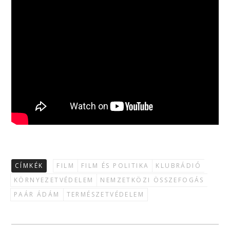
CÍMKÉK
FILM
FILM ÉS POLITIKA
KLUBRÁDIÓ
KÖRNYEZETVÉDELEM
NEMZETKÖZI ÖSSZEFOGÁS
PAÁR ÁDÁM
TERMÉSZETVÉDELEM