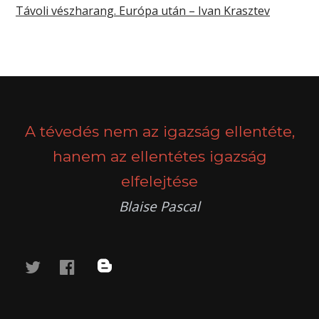
Távoli vészharang. Európa után – Ivan Krasztev
A tévedés nem az igazság ellentéte,
hanem az ellentétes igazság
elfelejtése
Blaise Pascal
twitter
facebook
blog