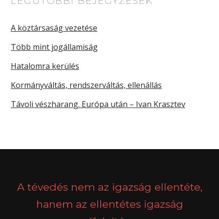
LEGUTÓBBI BEJEGYZÉSEK
A köztársaság vezetése
Több mint jogállamiság
Hatalomra kerülés
Kormányváltás, rendszerváltás, ellenállás
Távoli vészharang. Európa után – Ivan Krasztev
A tévedés nem az igazság ellentéte,
hanem az ellentétes igazság