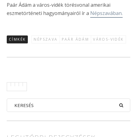
Paár Ádám a város-vidék törésvonal amerikai
eszmetörténeti hagyományairól ír a
Népszavában.
CÍMKÉK
NÉPSZAVA
PAÁR ÁDÁM
VÁROS-VIDÉK