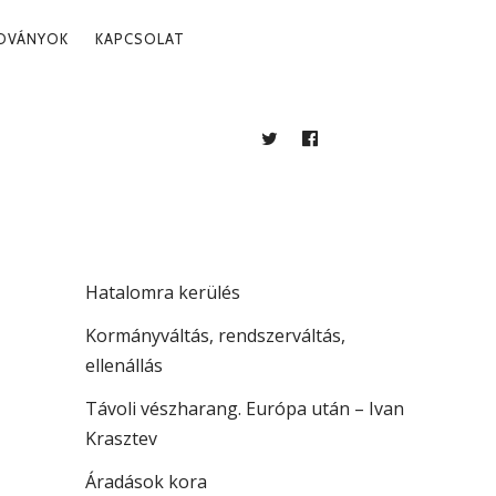
ADVÁNYOK
KAPCSOLAT
A
TWITTER
FACEBOOK
BLOG
LEGUTÓBBI BEJEGYZÉSEK
. 14.
Több mint jogállamiság
Hatalomra kerülés
Kormányváltás, rendszerváltás,
ellenállás
Távoli vészharang. Európa után – Ivan
Krasztev
Áradások kora