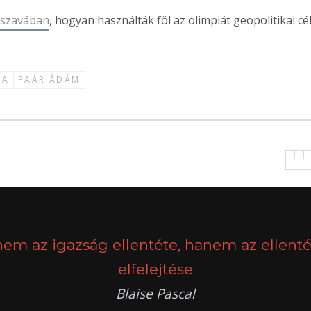
szavában
, hogyan használták föl az olimpiát geopolitikai cél
IA
PAÁR ÁDÁM
nem az igazság ellentéte, hanem az ellenté
elfelejtése
Blaise Pascal