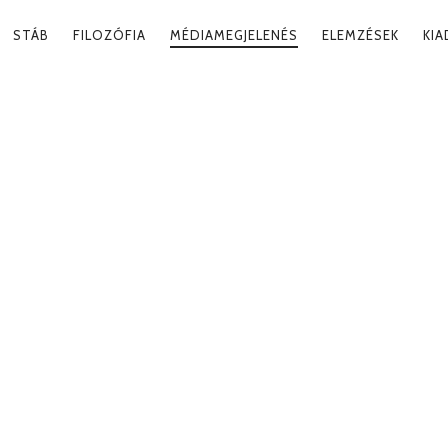
RY
STÁB
FILOZÓFIA
MÉDIAMEGJELENÉS
ELEMZÉSEK
KI
ATION
IA, GEOPOLITIK
2020. 03