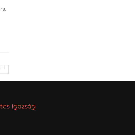
ra.
tes igazság