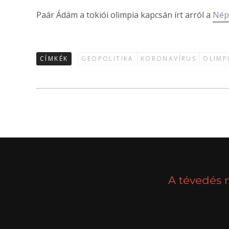
Paár Ádám a tokiói olimpia kapcsán írt arról a
Nép
CÍMKÉK
GEOPOLITIKA
KORONAVÍRUS
OLIMP
A tévedés 