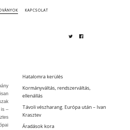
ADVÁNYOK
KAPCSOLAT
TWITTER
FACEBOOK
BLOG
LEGUTÓBBI BEJEGYZÉSEK
Több mint jogállamiság
Hatalomra kerülés
mány
Kormányváltás, rendszerváltás,
isan
ellenállás
őszak
Távoli vészharang. Európa után – Ivan
is –
Krasztev
ztes
ópai
Áradások kora