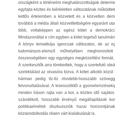
országként a történelmi meghatározottságok determ
egyfajta köztes és kiérleletlen változatának működtet
kettős értelemben a közvetett és a közvetlen demo
továbbá a média általi közvetítettségére egyaránt ut
több, voltaképpen az egész kötet a demokrácia-
Mindazonáltal e cím egyben a kötet legelső tanulmány
A könyv tematikája igencsak változatos, de az e
tudományos-elemző műhelyében meghonosított
összességében egy egységes megközelítési formát, 
A szerkesztők arra törekedtek, hogy a szertefutó ide
szelektálást az olvasóra bízva. A kötet alkotói közü
hárman pedig tíz-tíz rövidebb-hosszabb szöveg
felvonultatásával. A kisesszéktől a gyorselemzéseki
minden íráson rajta van a kor, a köztes idő sajátos
szándékolt, hosszabb érvényű megállapítások ko
politikaelméleti diszkussziók hazai horizontjá
közgondolkodás régen várt kialakulását is.