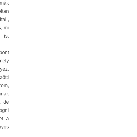
rmák
oltan
ali,
s, mi
 is.
pont
mely
yez.
zötti
árom,
inak
, de
ogni
et a
nyos