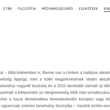
RY
STÁB
FILOZÓFIA
MÉDIAMEGJELENÉS
ELEMZÉSEK
KI
ATION
OKRÁCIA
al – több értelemben is. Benne van a címben a hatályos alkot
netiség éppúgy, mint a kötet megjelenésének idején aktuál
 évtizednyi nagyidő lezárulta és a 2010 derekától várható új id
vasható a kifejezésbe az ideiglenesség több más vonatkozása 
eértve a hazai demokratikus berendezkedés közepes vagy kö
zt ugyancsak számos tanulmány bizonyítja – hazánk köztes-eur