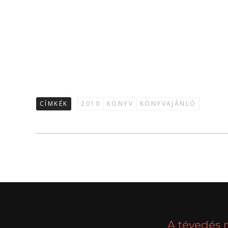
CÍMKÉK
2010
KÖNYV
KÖNYVAJÁNLÓ
A tévedés 