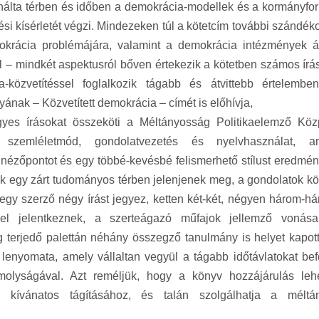
inálta térben és időben a demokrácia-modellek és a kormányfo
ési kísérletét végzi. Mindezeken túl a kötetcím további szándék
krácia problémájára, valamint a demokrácia intézmények ált
al – mindkét aspektusról bőven értekezik a kötetben számos írá
közvetítéssel foglalkozik tágabb és átvittebb értelemben
ának – Közvetített demokrácia – címét is előhívja,
gyes írásokat összeköti a Méltányosság Politikaelemző Köz
 szemléletmód, gondolatvezetés és nyelvhasználat, a
nézőpontot és egy többé-kevésbé felismerhető stílust eredmén
ák egy zárt tudományos térben jelenjenek meg, a gondolatok kö
l egy szerző négy írást jegyez, ketten két-két, négyen három-h
gel jelentkeznek, a szerteágazó műfajok jellemző vonása
g terjedő palettán néhány összegző tanulmány is helyet kapott
 lenyomata, amely vállaltan vegyül a tágabb időtávlatokat bef
molyságával. Azt reméljük, hogy a könyv hozzájárulás leh
nak kívánatos tágításához, és talán szolgálhatja a méltá