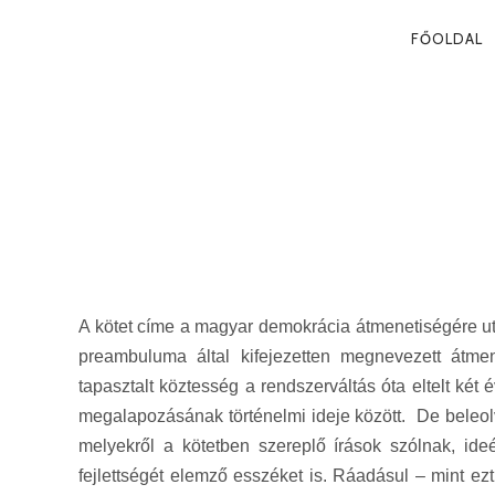
PRIMA
FŐOLDAL
NAVIG
KÖZTES DEM
2010. 02. 22.
A kötet címe a magyar demokrácia átmenetiségére ut
preambuluma által kifejezetten megnevezett átme
tapasztalt köztesség a rendszerváltás óta eltelt két
megalapozásának történelmi ideje között. De beleol
melyekről a kötetben szereplő írások szólnak, id
fejlettségét elemző esszéket is. Ráadásul – mint e