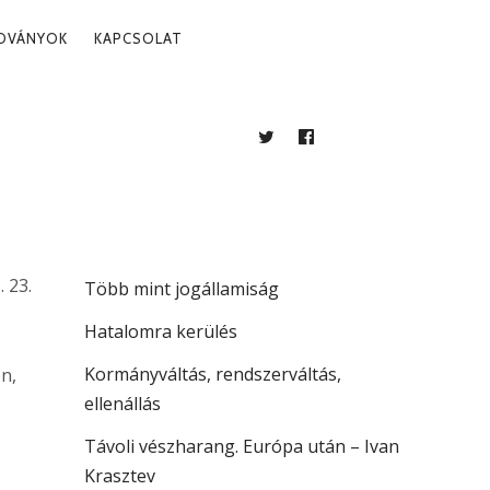
ADVÁNYOK
KAPCSOLAT
TWITTER
FACEBOOK
BLOG
LEGUTÓBBI BEJEGYZÉSEK
A köztársaság vezetése
. 23.
Több mint jogállamiság
Hatalomra kerülés
Kormányváltás, rendszerváltás,
n,
ellenállás
Távoli vészharang. Európa után – Ivan
Krasztev