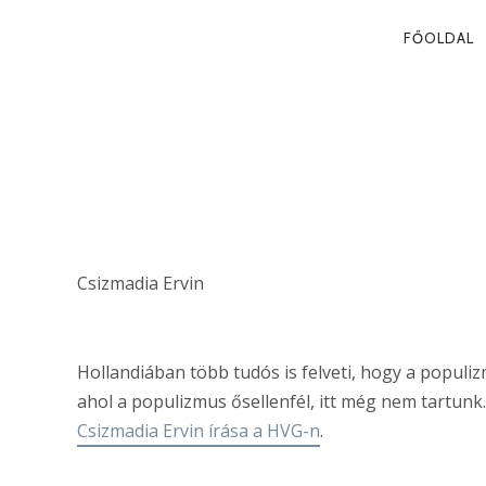
PRIMA
FŐOLDAL
NAVIG
A „JÓ” ÉS A „
POPULIZMUS
Csizmadia Ervin
Hollandiában több tudós is felveti, hogy a popul
ahol a populizmus ősellenfél, itt még nem tartunk
Csizmadia Ervin írása a HVG-n
.