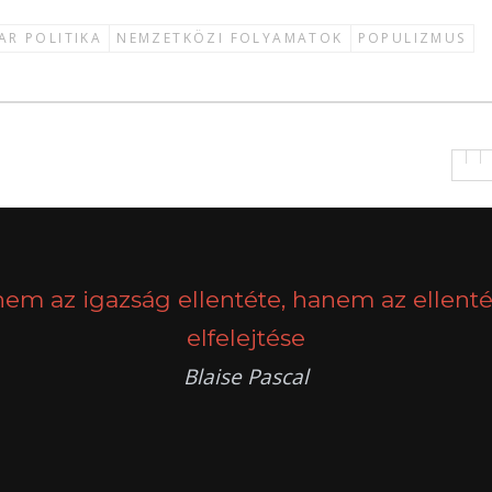
AR POLITIKA
NEMZETKÖZI FOLYAMATOK
POPULIZMUS
nem az igazság ellentéte, hanem az ellenté
elfelejtése
Blaise Pascal
k
g