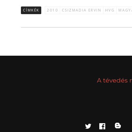
CÍMKÉK
2010
CSIZMADIA ERVIN
HVG
MAGY
A tévedés 
twitter
faceboo
blo