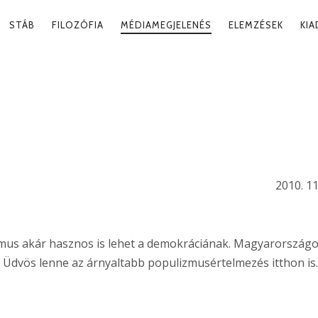
RY
STÁB
FILOZÓFIA
MÉDIAMEGJELENÉS
ELEMZÉSEK
KI
ATION
ROSSZ”
2010. 11
izmus akár hasznos is lehet a demokráciának. Magyarországo
. Üdvös lenne az árnyaltabb populizmusértelmezés itthon is.