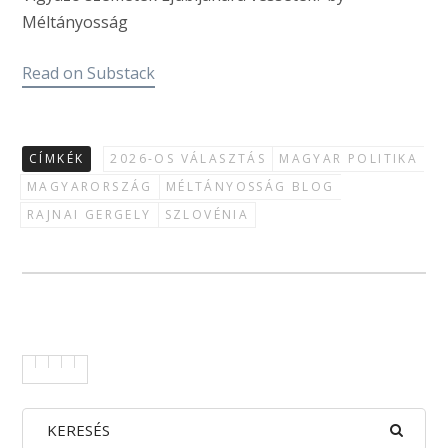
Méltányosság
Read on Substack
CÍMKÉK
2026-OS VÁLASZTÁS
MAGYAR POLITIKA
MAGYARORSZÁG
MÉLTÁNYOSSÁG BLOG
RAJNAI GERGELY
SZLOVÉNIA