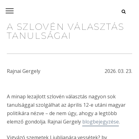
A SZLOVÉN VÁLASZTÁS
TANULSÁGAI
Rajnai Gergely
2026. 03. 23.
A minap lezajlott szlovén választás nagyon sok
tanulsággal szolgálhat az április 12-e utáni magyar
politikára nézve – de nem úgy, ahogy a legtöbb
elemző gondolja. Rajnai Gergely
blogbejegyzése
.
Vigyázó szemetek Ljubljanára vessétek? by