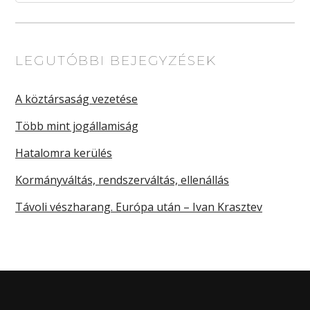
LEGUTÓBBI BEJEGYZÉSEK
A köztársaság vezetése
Több mint jogállamiság
Hatalomra kerülés
Kormányváltás, rendszerváltás, ellenállás
Távoli vészharang. Európa után – Ivan Krasztev