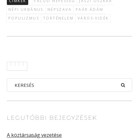
CÍMKÉK
FALUSI NÉPESSÉG
JÁSZI OSZKÁR
NÉPI URBÁNUS
NÉPSZAVA
PAÁR ÁDÁM
POPULIZMUS
TÖRTÉNELEM
VÁROS-VIDÉK
LEGUTÓBBI BEJEGYZÉSEK
A köztársaság vezetése