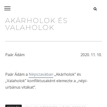
AKÁRHOLOK ÉS
VALAHOLOK
Paár Ádám
2020. 11. 10.
Paár Ádám a
Népszavában
„Akárholok” és
„Valaholok” konfliktusaként elemezte a „népi-
urbánus vitákat”.