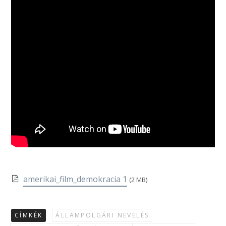
amerikai_film_demokracia 1
(2 MB)
CÍMKÉK
ÁLLAMPOLGÁRI NEVELÉS