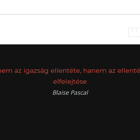
nem az igazság ellentéte, hanem az ellenté
elfelejtése
Blaise Pascal
k
g