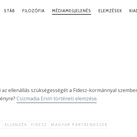
RY
STÁB
FILOZÓFIA
MÉDIAMEGJELENÉS
ELEMZÉSEK
KI
ATION
ÁS POLITIKÁJA
2023. 04
 az ellenállás szükségességét a Fidesz-kormánnyal szembe
dményre?
Csizmadia Ervin történeti elemzése
.
M
ELLENZÉK
FIDESZ
MAGYAR PÁRTRENDSZER