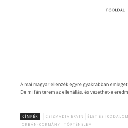
PRIMA
FŐOLDAL
NAVIG
AZ ELLENÁLL
Csizmadia Ervin
A mai magyar ellenzék egyre gyakrabban emlegeti
De mi fán terem az ellenállás, és vezethet-e ere
CÍMKÉK
CSIZMADIA ERVIN
ÉLET ÉS IRODALO
ORBÁN-KORMÁNY
TÖRTÉNELEM