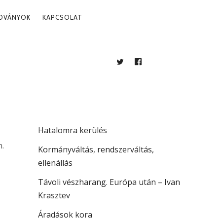
ADVÁNYOK
KAPCSOLAT
TWITTER
FACEBOOK
BLOG
LEGUTÓBBI BEJEGYZÉSEK
. 05.
Több mint jogállamiság
Hatalomra kerülés
n.
Kormányváltás, rendszerváltás,
ellenállás
Távoli vészharang. Európa után – Ivan
Krasztev
Áradások kora