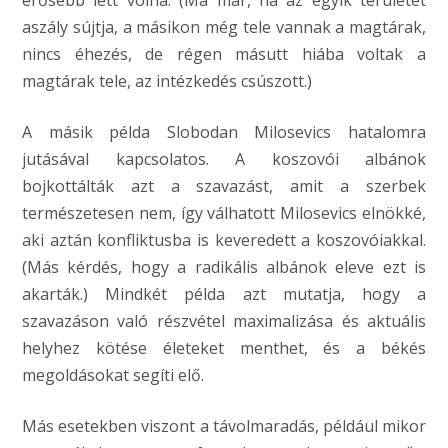
erősebb lett volna. (Ma már, ha az egyik területet
aszály sújtja, a másikon még tele vannak a magtárak,
nincs éhezés, de régen másutt hiába voltak a
magtárak tele, az intézkedés csúszott.)
A másik példa Slobodan Milosevics hatalomra
jutásával kapcsolatos. A koszovói albánok
bojkottálták azt a szavazást, amit a szerbek
természetesen nem, így válhatott Milosevics elnökké,
aki aztán konfliktusba is keveredett a koszovóiakkal.
(Más kérdés, hogy a radikális albánok eleve ezt is
akarták.) Mindkét példa azt mutatja, hogy a
szavazáson való részvétel maximalizása és aktuális
helyhez kötése életeket menthet, és a békés
megoldásokat segíti elő.
Más esetekben viszont a távolmaradás, például mikor