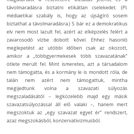
távolmaradásra biztatni etikátlan cselekedet. (Pl.
médiaetikai szabály is, hogy az újságíró sosem
biztathat a távolmaradásra.) S bár ez a demokratikus
elv nem most lazult fel, azért az elképzelés felért a
zavarosodó vízbe dobott kővel. Ehhez hasonló
meglepetést az utóbbi időben csak az okozott,
amikor a „többgyermekesek több szavazatának”
ötlete merült fel. Mint ismeretes, azt a társadalom
nem támogatta, és a kormány le is mondott róla, de
talán nem azért nem támogattuk, mintha
megijedtünk volna a szavazati súlyozás
megszaladásától – legközelebb majd egy másik
szavazatsúlyozással áll elő valaki –, hanem mert
megszoktuk az „egy szavazat egyet ér” rendszert,
azaz megszokásból, konzervativizmusból.