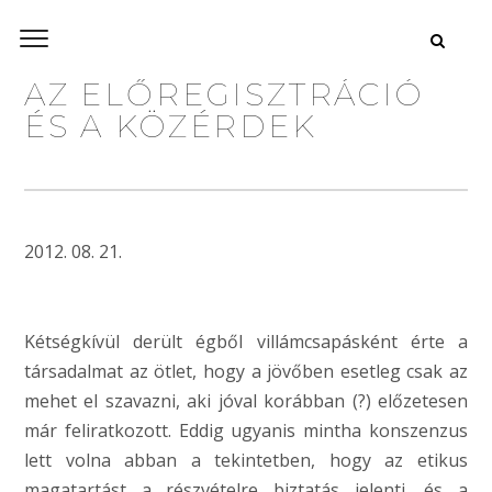
AZ ELŐREGISZTRÁCIÓ
ÉS A KÖZÉRDEK
2012. 08. 21.
Kétségkívül derült égből villámcsapásként érte a
társadalmat az ötlet, hogy a jövőben esetleg csak az
mehet el szavazni, aki jóval korábban (?) előzetesen
már feliratkozott. Eddig ugyanis mintha konszenzus
lett volna abban a tekintetben, hogy az etikus
magatartást a részvételre biztatás jelenti, és a