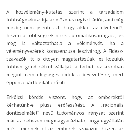
A közvélemény-kutatás szerint a társadalom
többsége elutasítja az előzetes regisztrációt, ami még
mindig nem jelenti azt, hogy akkor az elvetendő,
hiszen a többségnek nincs automatikusan igaza, és
meg is változtathatja a véleményét, ha a
véleményvezérek konszenzusa leszivárog. A Fidesz-
szavazók itt is citoyen magatartásúak, és közülük
többen gond nélkül vállalják a terhet, ez azonban
megint nem elégséges indok a bevezetésre, mert
éppen a pártlogikát erősíti.
Erkölcsi kérdés viszont, hogy az emberektől
kérhetünk-e plusz erőfeszítést. A „racionális
döntéselmélet” nevű tudományos irányzat szerint
már az nehezen megmagyarázható, hogy egyáltalán
miért mennek el az emberek szavazni, hiszen az