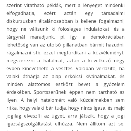
szerint vitatható példák, mert a lényeget mindenki
elfogadhatja, ezért aztán egy társadalmi
diskurzusban általánosabban is kellene fogalmazni,
hogy ne váltsunk ki fölösleges indulatokat, és a
tárgynál maradjunk, pl. így: a demokráciában
lehetőség van az utolsó pillanatban bármit hazudni,
rágalmazni stb. ezzel megfordítani a közvéleményt,
megszerezni a hatalmat, aztán a következő négy
évben kinevethető a vesztes. Valóban vérlázító, ha
valaki áthágja az alap erkölcsi kívánalmakat, és
minden alattomos eszközt bevet a győzelem
érdekében. Sportszerűnek éppen nem tartható az
ilyen. A helyi hatalomért való küzdelmekben sem
ritka, hogy valaki bár tudja, hogy nincs igaza, és majd
jogilag elveszíti az ügyet, arra játszik, hogy a jogi
igazságszolgáltatást elhúzza. Nem állítom azt se,