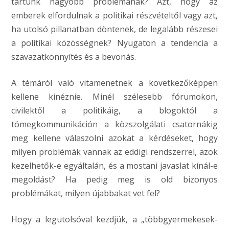
tartunk nagyobb problémának? Azt, hogy az
emberek elfordulnak a politikai részvételtől vagy azt,
ha utolsó pillanatban döntenek, de legalább részesei
a politikai közösségnek? Nyugaton a tendencia a
szavazatkönnyítés és a bevonás.
A témáról való vitamenetnek a következőképpen
kellene kinéznie. Minél szélesebb fórumokon,
civilektől a politikáig, a blogoktól a
tömegkommunikáción a közszolgálati csatornákig
meg kellene válaszolni azokat a kérdéseket, hogy
milyen problémák vannak az eddigi rendszerrel, azok
kezelhetők-e egyáltalán, és a mostani javaslat kínál-e
megoldást? Ha pedig meg is old bizonyos
problémákat, milyen újabbakat vet fel?
Hogy a legutolsóval kezdjük, a „többgyermekesek-