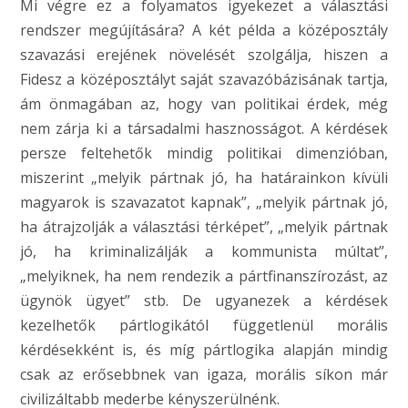
Mi végre ez a folyamatos igyekezet a választási
rendszer megújítására? A két példa a középosztály
szavazási erejének növelését szolgálja, hiszen a
Fidesz a középosztályt saját szavazóbázisának tartja,
ám önmagában az, hogy van politikai érdek, még
nem zárja ki a társadalmi hasznosságot. A kérdések
persze feltehetők mindig politikai dimenzióban,
miszerint „melyik pártnak jó, ha határainkon kívüli
magyarok is szavazatot kapnak”, „melyik pártnak jó,
ha átrajzolják a választási térképet”, „melyik pártnak
jó, ha kriminalizálják a kommunista múltat”,
„melyiknek, ha nem rendezik a pártfinanszírozást, az
ügynök ügyet” stb. De ugyanezek a kérdések
kezelhetők pártlogikától függetlenül morális
kérdésekként is, és míg pártlogika alapján mindig
csak az erősebbnek van igaza, morális síkon már
civilizáltabb mederbe kényszerülnénk.