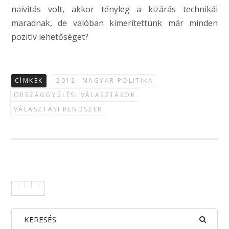
naivitás volt, akkor tényleg a kizárás technikái
maradnak, de valóban kimerítettünk már minden
pozitív lehetőséget?
CÍMKÉK
2012
MAGYAR POLITIKA
ORSZÁGGYŰLÉSI VÁLASZTÁSOK
VÁLASZTÁSI RENDSZER