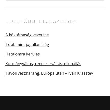
LEGUTÓBBI BEJEGYZÉSEK
A köztársaság vezetése
Több mint jogállamiság
Hatalomra kerülés
Kormányváltás, rendszerváltás, ellenállás
Távoli vészharang. Európa után – Ivan Krasztev