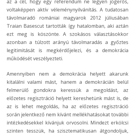
az a cél, hogy egy referendum ne legyen jogerős,
voltaképpen aktív véleménynyilvánítás. A tudatosan
távolmaradó romániai magyarok 2012 júliusában
Traian Basescut tartották így hatalomban, aki aztán
ezt meg is köszönte. A szokásos választásokkor
azonban a túlzott arányú távolmaradás a győztes
legitimitását is megkérdőjelezi, és a demokrácia
működését veszélyezteti.
Amennyiben nem a demokrácia helyett akarunk
kitalálni valami mást, hanem a demokrácián belül
felmerülő gondokra keressük a megoldást, az
előzetes regisztráció helyett kereshetünk mást is, de
az is lehet megoldás, ha az előzetes regisztráció
során jelentkező nem kívánt mellékhatásokat további
intézkedésekkel kívánjuk orvosolni. Mindezt erkölcsi
szinten tesszük, ha szisztematikusan átgondoljuk,