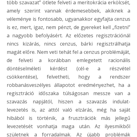
több szavazat” ötlete felveti a meritokrácia erkölcsét,
amely szerint vannak érdemesebbek, akiknek a
véleménye is fontosabb, ugyanakkor egyfajta cenzus
is ez, mert, igaz, nem pénzt, de gyereket kell „fizetni”
a nagyobb befolyásért. Az előzetes regisztrációnál
nincs kizárás, nincs cenzus, bárki regisztrálhatja
magát előre. Nem veti tehát fel a cenzus problémáját,
de felveti a korábban emlegetett racionális
döntéselméleti kérdést (cél-e a részvétel
csökkentése), felvetheti, hogy a rendszer
robbanásveszélyes állapotot eredményezhet, ha a
regisztráció időszaka túlságosan messze van a
szavazás napjától, hiszen a szavazás indulat-
levezetés is, az attól való elzárás, még ha saját
hibából is történik, a frusztrációk más jellegű
levezetését vonhatja maga után. Az ilyesmikből
születnek a forradalmak. Az újabb problémák