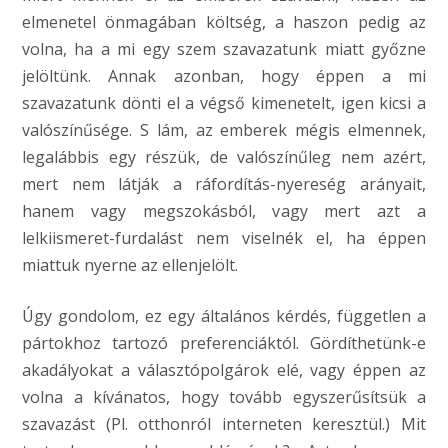
elmenetel önmagában költség, a haszon pedig az
volna, ha a mi egy szem szavazatunk miatt győzne
jelöltünk. Annak azonban, hogy éppen a mi
szavazatunk dönti el a végső kimenetelt, igen kicsi a
valószínűsége. S lám, az emberek mégis elmennek,
legalábbis egy részük, de valószínűleg nem azért,
mert nem látják a ráfordítás-nyereség arányait,
hanem vagy megszokásból, vagy mert azt a
lelkiismeret-furdalást nem viselnék el, ha éppen
miattuk nyerne az ellenjelölt.
Úgy gondolom, ez egy általános kérdés, független a
pártokhoz tartozó preferenciáktól. Gördíthetünk-e
akadályokat a választópolgárok elé, vagy éppen az
volna a kívánatos, hogy tovább egyszerűsítsük a
szavazást (Pl. otthonról interneten keresztül.) Mit