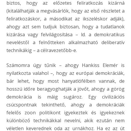
biztos, hogy az előzetes feliratkozás kizárná
(kitalálhatják a megvásárlók, hogy az első részletet a
feliratkozáskor, a másodikat az ikszeléskor adják),
ahogy azt sem tudjuk biztosan, hogy a tudatlanok
kizárása vagy felvilágosítása – ld. a demokratikus
neveléstől a felnőtteken alkalmazható deliberatív
technikákig – a célravezetőbb-e.
Számomra úgy tűnik – ahogy Hankiss Elemér is
nyilatkozta valahol –, hogy az európai demokráciák,
bár lehet, hogy most hanyatlófélben vannak, de
hosszú időre beragyoghatják a jövőt, ahogy a görög
demokrácia is máig sugároz. Egy civilizációs
csúcspontnak tekinthető, ahogy a demokráciák
felelős zoon politikont igyekeztek és igyekeznek
különböző technikákkal nevelni, akik ezután nem
véletlen keverednek oda az urnákhoz. Ha ez az út