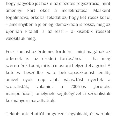
hogy nagyobb jót hoz-e az előzetes regisztráció, mint
amennyi kárt okoz a mellékhatása. Másként
fogalmazva, erkölcsi feladat az, hogy két rossz közül
– amennyiben a jelenlegi demokrácia is rossz, meg az
újonnan kitalált is az lesz – a kisebbik rosszat
valósítsuk meg.
Fricz Tamáshoz érdemes fordulni – mint magának az
ötletnek is az eredeti forrásához – ha meg
szeretnénk tudni, mi is a mostani helyzettel a gond. A
köteles beszédbe való belekapaszkodást említi,
amivel nyolc nap alatt választást nyertek a
szocialisták, valamint a 2006-os „brutális
manipulációt”, amelynek segítségével a szocialisták
kormányon maradhattak.
Tekintsünk el attól, hogy ezek egyoldalú, és van aki