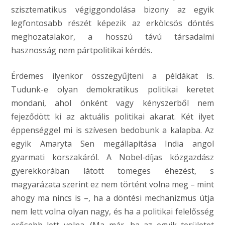
szisztematikus végiggondolása bizony az egyik
legfontosabb részét képezik az erkölcsös döntés
meghozatalakor, a hosszú távú társadalmi
hasznosság nem pártpolitikai kérdés.
Érdemes ilyenkor összegyűjteni a példákat is.
Tudunk-e olyan demokratikus politikai keretet
mondani, ahol önként vagy kényszerből nem
fejeződött ki az aktuális politikai akarat. Két ilyet
éppenséggel mi is szívesen bedobunk a kalapba. Az
egyik Amaryta Sen megállapítása India angol
gyarmati korszakáról. A Nobel-díjas közgazdász
gyerekkorában látott tömeges éhezést, s
magyarázata szerint ez nem történt volna meg – mint
ahogy ma nincs is –, ha a döntési mechanizmus útja
nem lett volna olyan nagy, és ha a politikai felelősség