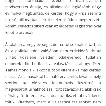
hogy a társadalom ezeket a machiavellista
módszereket átlátja, és alkalmazóit legkésőbb négy
év múlva megbünteti, de kérdés, hogy a Fricz szerinti
utolsó pillanatban erkölcstelen módon megszerzett
kommunikációs sikert csak az előzetes regisztrációval
lehet-e orvosolni.
Általában a négy év segít, de ha túl soknak is tartjuk
és a politika iránt valójában nem érdeklődő, de az
urnák közelébe véletlen odakeveredő tudatlan
emberek dönthetik el a választást – ahogy Frizc
Tamás mondja –, akkor is több vitára alkalmas kérdés
marad. Az a másoktól hallható érv is vitát kíván, amely
szerint az előzetes feliratkozás kiszűrné a
megvásárolt urnákhoz szállított szavazókat, akik csak
néhány forintért teszik oda az ikszet ahová kérik
tőlük. Vitatható, mert a választási csalásokat nem