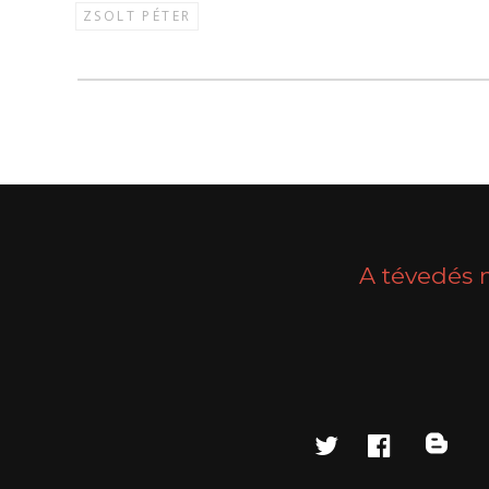
ZSOLT PÉTER
A tévedés 
twitter
faceboo
blo