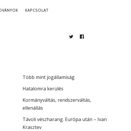
ADVÁNYOK
KAPCSOLAT
TWITTER
FACEBOOK
BLOG
LEGUTÓBBI BEJEGYZÉSEK
. 05.
A köztársaság vezetése
Több mint jogállamiság
Hatalomra kerülés
Kormányváltás, rendszerváltás,
ellenállás
Távoli vészharang. Európa után – Ivan
Krasztev