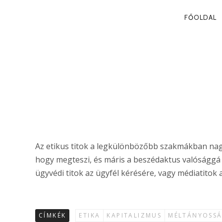
PRIMA
FŐOLDAL
NAVIG
AZ ETIKUS T
Zsolt Péter
Az etikus titok a legkülönbözőbb szakmákban nagyo
hogy megteszi, és máris a beszédaktus valósággá vá
ügyvédi titok az ügyfél kérésére, vagy médiatitok 
CÍMKÉK
ETIKA
KAPITALIZMUS
MÉLTÁNYOSS