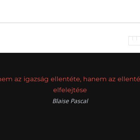
nem az igazság ellentéte, hanem az ellenté
elfelejtése
Blaise Pascal
k
g