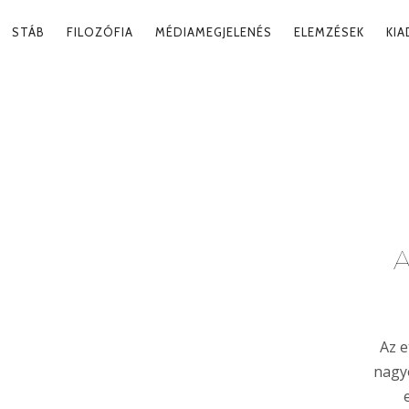
RY
STÁB
FILOZÓFIA
MÉDIAMEGJELENÉS
ELEMZÉSEK
KI
ATION
ÉNY
Tag
A
Az 
nagyo