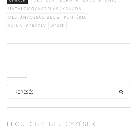
CÍMKÉK
CENTRUM
EURÓPA
EURÓPAI UNIÓ
HATALOMGYAKORLÁS
KANADA
MÉLTÁNYOSSÁG BLOG
PERIFÉRIA
RAJNAI GERGELY
WEXIT
LEGUTÓBBI BEJEGYZÉSEK