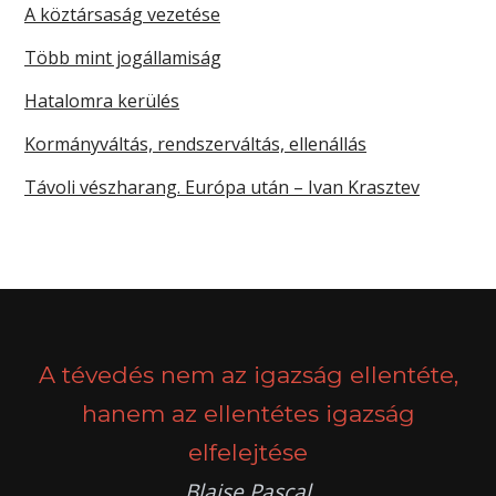
A köztársaság vezetése
Több mint jogállamiság
Hatalomra kerülés
Kormányváltás, rendszerváltás, ellenállás
Távoli vészharang. Európa után – Ivan Krasztev
A tévedés nem az igazság ellentéte,
hanem az ellentétes igazság
elfelejtése
Blaise Pascal