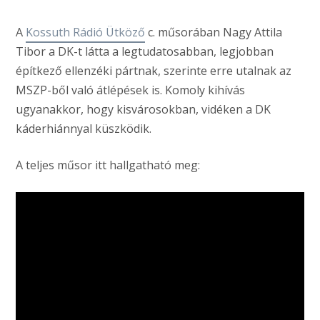
A
Kossuth Rádió Ütköző
c. műsorában Nagy Attila
Tibor a DK-t látta a legtudatosabban, legjobban
építkező ellenzéki pártnak, szerinte erre utalnak az
MSZP-ből való átlépések is. Komoly kihívás
ugyanakkor, hogy kisvárosokban, vidéken a DK
káderhiánnyal küszködik.
A teljes műsor itt hallgatható meg: