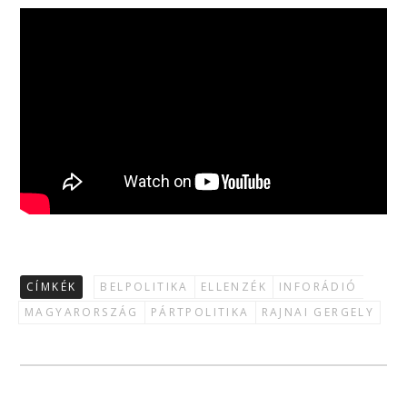
CÍMKÉK
BELPOLITIKA
ELLENZÉK
INFORÁDIÓ
MAGYARORSZÁG
PÁRTPOLITIKA
RAJNAI GERGELY