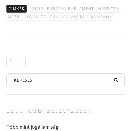
CÍMKÉK
2009
EURÓPAI PARLAMENT
HÍREXTRA
MSZP
NOVÁK ZOLTÁN
VÁLASZTÁSI KAMPÁNY
LEGUTÓBBI BEJEGYZÉSEK
Több mint jogállamiság