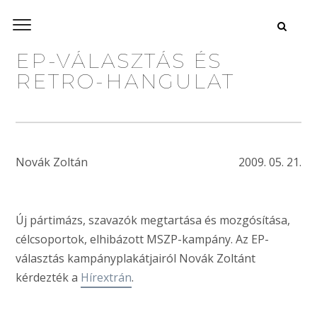
EP-VÁLASZTÁS ÉS
RETRO-HANGULAT
Novák Zoltán
2009. 05. 21.
Új pártimázs, szavazók megtartása és mozgósítása,
célcsoportok, elhibázott MSZP-kampány. Az EP-
választás kampányplakátjairól Novák Zoltánt
kérdezték a
Hírextrán
.