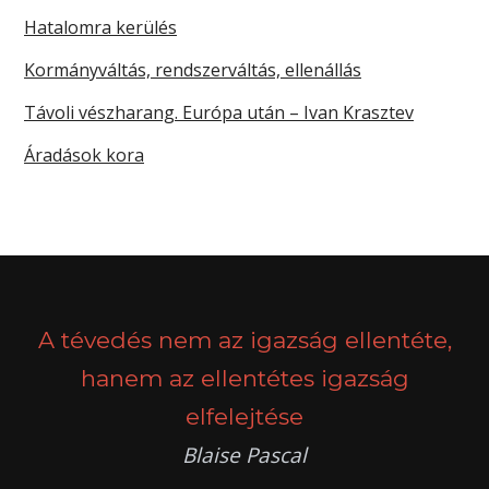
Hatalomra kerülés
Kormányváltás, rendszerváltás, ellenállás
Távoli vészharang. Európa után – Ivan Krasztev
Áradások kora
A tévedés nem az igazság ellentéte,
hanem az ellentétes igazság
elfelejtése
Blaise Pascal