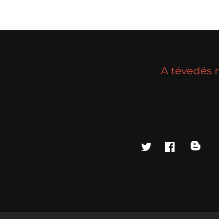
A tévedés 
twitter
faceboo
blo