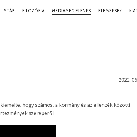
RY
STÁB
FILOZÓFIA
MÉDIAMEGJELENÉS
ELEMZÉSEK
KI
ATION
NSZÍROZÁS ÉS
IDŐPONTOK
2022. 06
iemelte, hogy számos, a kormány és az ellenzék közötti
 intézmények szerepéről.