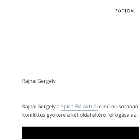
PRIMA
FŐOLDAL
NAVIG
FRAKCIÓFINA
VÁLASZTÁSI 
Rajnai Gergely
Rajnai Gergely a
Spirit FM Aktuál
című műsorában k
konfliktus gyökere a két oldal eltérő felfogása az