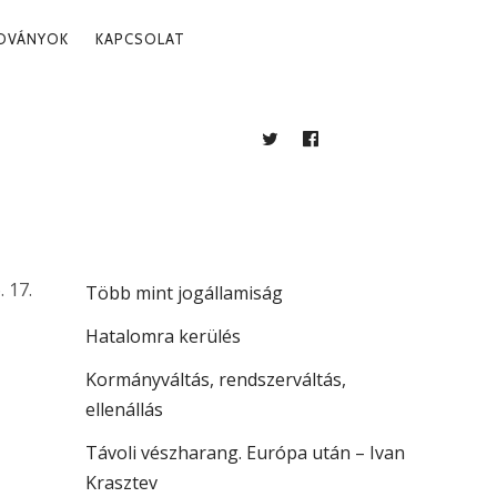
ADVÁNYOK
KAPCSOLAT
TWITTER
FACEBOOK
BLOG
LEGUTÓBBI BEJEGYZÉSEK
A köztársaság vezetése
. 17.
Több mint jogállamiság
Hatalomra kerülés
Kormányváltás, rendszerváltás,
ellenállás
Távoli vészharang. Európa után – Ivan
Krasztev