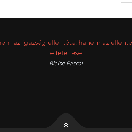
nem az igazság ellentéte, hanem az ellenté
elfelejtése
Blaise Pascal
k
g