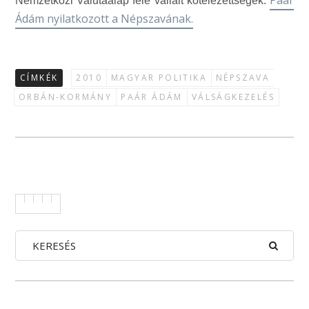
Paár
Nemzetközi Valutaalap felé vállalt kötelezettségek.
Ádám nyilatkozott a Népszavának.
CÍMKÉK
2010
MAGYAR POLITIKA
NÉPSZAVA
ORBÁN-KORMÁNY
PAÁR ÁDÁM
VÁLSÁGKEZELÉS