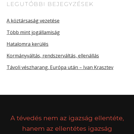
LEGUTÓBBI BEJEGYZÉSEK
A köztársaság vezetése
Több mint jogállamiság
Hatalomra kerülés
Kormányváltás, rendszerváltás, ellenállás
Távoli vészharang. Európa után – Ivan Krasztev
A tévedés nem az igazság ellentéte,
hanem az ellentétes igazság