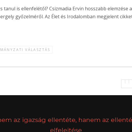
 tanul is ellenfelétől? Csizmadia Ervin hosszabb elemzése 
rgely győzelméről. Az Élet és Irodalomban megjelent cikke
MÁNYZATI VÁLASZTÁS
nem az igazság ellentéte, hanem az ellenté
elfelejtése