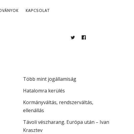
ADVÁNYOK
KAPCSOLAT
TWITTER
FACEBOOK
BLOG
LEGUTÓBBI BEJEGYZÉSEK
A köztársaság vezetése
Több mint jogállamiság
Hatalomra kerülés
Kormányváltás, rendszerváltás,
ellenállás
Távoli vészharang. Európa után – Ivan
Krasztev