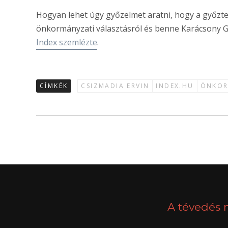
Hogyan lehet úgy győzelmet aratni, hogy a győztes
önkormányzati választásról és benne Karácsony Ge
Index szemlézte
.
CÍMKÉK
CSIZMADIA ERVIN
INDEX.HU
ÖNKOR
A tévedés 