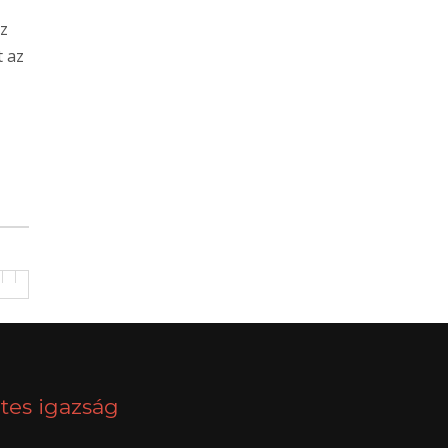
az
t az
tes igazság