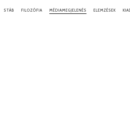
RY
STÁB
FILOZÓFIA
MÉDIAMEGJELENÉS
ELEMZÉSEK
KI
ATION
S TANULÁS