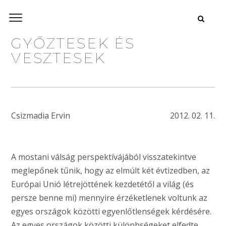
GYŐZTESEK ÉS
VESZTESEK
Csizmadia Ervin
2012. 02. 11.
A mostani válság perspektívájából visszatekintve
meglepőnek tűnik, hogy az elmúlt két évtizedben, az
Európai Unió létrejöttének kezdetétől a világ (és
persze benne mi) mennyire érzéketlenek voltunk az
egyes országok közötti egyenlőtlenségek kérdésére.
Az egyes országok közötti különbségeket elfedte,