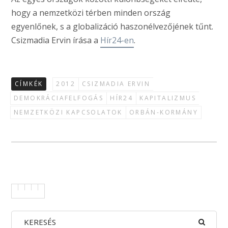
hogy a nemzetközi térben minden ország
egyenlőnek, s a globalizáció haszonélvezőjének tűnt.
Csizmadia Ervin írása a
Hír24-en
.
CÍMKÉK
2012
CSIZMADIA ERVIN
DEMOKRÁCIAFELFOGÁS
HÍR24
KAPITALIZMUS
NEMZETKÖZI KAPCSOLATOK
ORBÁN-KORMÁNY