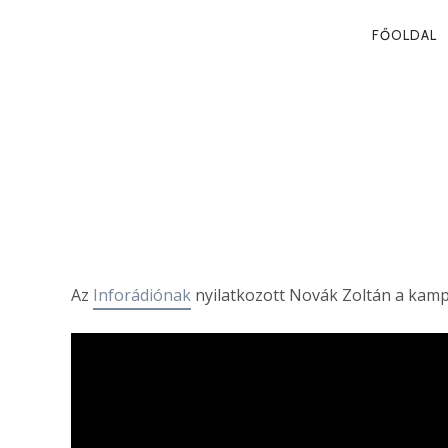
PRIMA
FŐOLDAL
NAVIG
KAMPÁNYHŐ
Novák Zoltán
Az
Inforádiónak
nyilatkozott Novák Zoltán a kamp