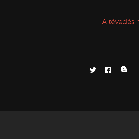
A tévedés 
twitter
faceboo
blo