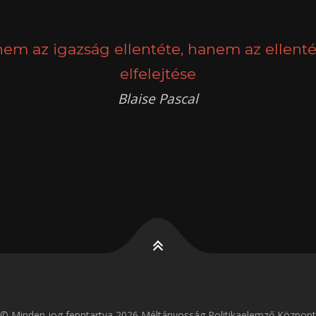
nem az igazság ellentéte, hanem az ellenté
elfelejtése
Blaise Pascal
k
g
© Minden jog fenntartva 2026 Méltányosság Politikaelemző Központ