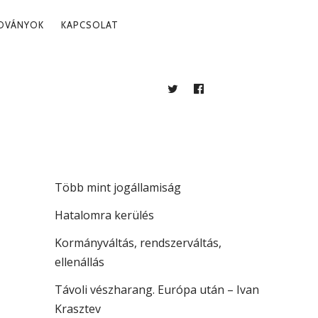
ADVÁNYOK
KAPCSOLAT
TWITTER
FACEBOOK
BLOG
LEGUTÓBBI BEJEGYZÉSEK
. 25.
A köztársaság vezetése
Több mint jogállamiság
Hatalomra kerülés
Kormányváltás, rendszerváltás,
ellenállás
Távoli vészharang. Európa után – Ivan
Krasztev