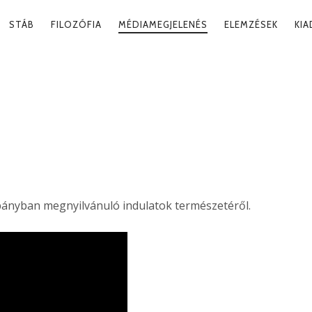
RY
STÁB
FILOZÓFIA
MÉDIAMEGJELENÉS
ELEMZÉSEK
KI
ATION
FOK
2021. 06
ányban megnyilvánuló indulatok természetéről.