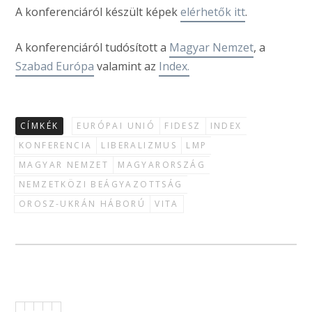
A konferenciáról készült képek
elérhetők itt
.
A konferenciáról tudósított a
Magyar Nemzet
, a
Szabad Európa
valamint az
Index.
CÍMKÉK
EURÓPAI UNIÓ
FIDESZ
INDEX
KONFERENCIA
LIBERALIZMUS
LMP
MAGYAR NEMZET
MAGYARORSZÁG
NEMZETKÖZI BEÁGYAZOTTSÁG
OROSZ-UKRÁN HÁBORÚ
VITA