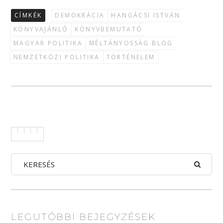
CÍMKÉK
DEMOKRÁCIA
HANGÁCSI ISTVÁN
KÖNYVAJÁNLÓ
KÖNYVBEMUTATÓ
MAGYAR POLITIKA
MÉLTÁNYOSSÁG BLOG
NEMZETKÖZI POLITIKA
TÖRTÉNELEM
LEGUTÓBBI BEJEGYZÉSEK