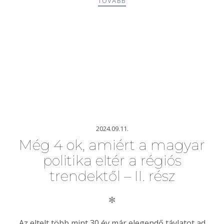
TOVÁBB
2024.09.11.
Még 4 ok, amiért a magyar
politika eltér a régiós
trendektől – II. rész
✻
Az eltelt több mint 30 év már elegendő távlatot ad