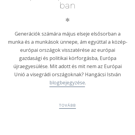
ban
✻
Generáci
ó
k számára május elseje elsősorban a
munka
é
s a munkások ünnepe, ám egyúttal a k
ö
z
é
p-
eur
ó
pai országok visszat
é
r
é
se az eur
ó
pai
gazdasá
gi
é
s politikai körforgásba, Eur
ó
pa
újraegyesül
é
se.
Mit adott
é
s mit nem az Eur
ó
pai
Uni
ó
a visegrádi országoknak? Hangácsi István
blogbejegyzése
.
TOVÁBB