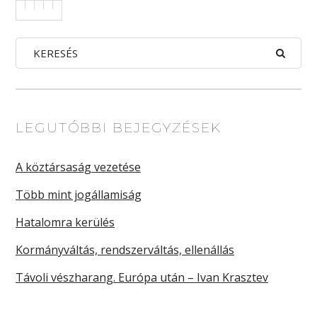
LEGUTÓBBI BEJEGYZÉSEK
A köztársaság vezetése
Több mint jogállamiság
Hatalomra kerülés
Kormányváltás, rendszerváltás, ellenállás
Távoli vészharang. Európa után – Ivan Krasztev