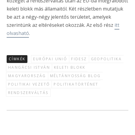
közeget a rendszerváltás után az EU-ba integrálódott
keleti blokk más államaitól. Két részletben mutatjuk
be azt a négy-négy jelentős területet, amelyek
szerintünk az eltéréseket okozzák. Az első rész
itt
olvasható
.
CÍMKÉK
EURÓPAI UNIÓ
FIDESZ
GEOPOLITIKA
HANGÁCSI ISTVÁN
KELETI BLOKK
MAGYARORSZÁG
MÉLTÁNYOSSÁG BLOG
POLITIKAI VEZETŐ
POLITIKATÖRTÉNET
RENDSZERVÁLTÁS