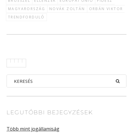
BRÜSSZEL
ELLENZÉK
EURÓPAI UNIÓ
FIDESZ
MAGYARORSZÁG
NOVÁK ZOLTÁN
ORBÁN VIKTOR
TRENDFORDULÓ
LEGUTÓBBI BEJEGYZÉSEK
Több mint jogállamiság