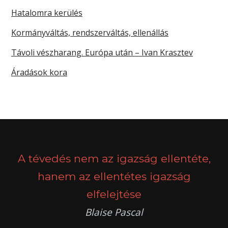
Hatalomra kerülés
Kormányváltás, rendszerváltás, ellenállás
Távoli vészharang. Európa után – Ivan Krasztev
Áradások kora
A tévedés nem az igazság ellentéte,
hanem az ellentétes igazság
elfelejtése
Blaise Pascal