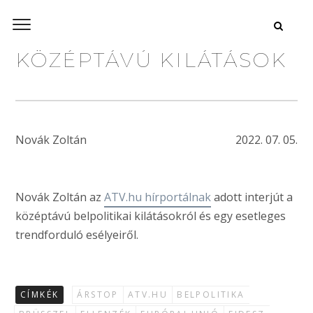
KÖZÉPTÁVÚ KILÁTÁSOK
Novák Zoltán
2022. 07. 05.
Novák Zoltán az
ATV.hu hírportálnak
adott interjút a
középtávú belpolitikai kilátásokról és egy esetleges
trendforduló esélyeiről.
CÍMKÉK
ÁRSTOP
ATV.HU
BELPOLITIKA