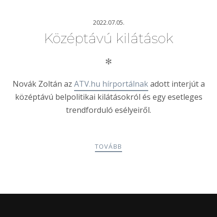
2022.07.05.
Középtávú kilátások
✻
Novák Zoltán az
ATV.hu hírportálnak
adott interjút a
középtávú belpolitikai kilátásokról és egy esetleges
trendforduló esélyeiről.
TOVÁBB
POSTS
PREV
NEXT
NAVIGATION