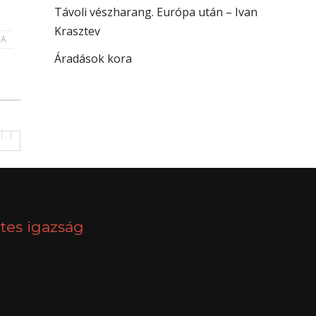
Távoli vészharang. Európa után – Ivan
Krasztev
IA
Áradások kora
tes igazság