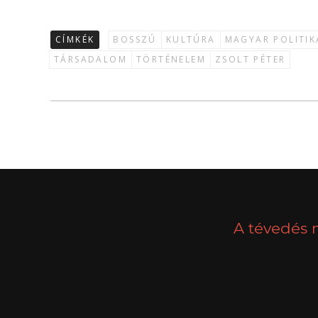
CÍMKÉK
BOSSZÚ
KULTÚRA
MAGYAR POLITIK
TÁRSADALOM
TÖRTÉNELEM
ZSOLT PÉTER
A tévedés 