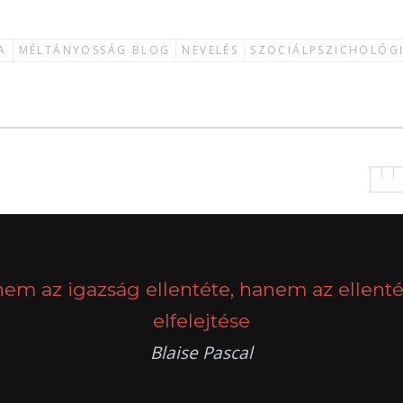
A
MÉLTÁNYOSSÁG BLOG
NEVELÉS
SZOCIÁLPSZICHOLÓG
nem az igazság ellentéte, hanem az ellenté
elfelejtése
Blaise Pascal