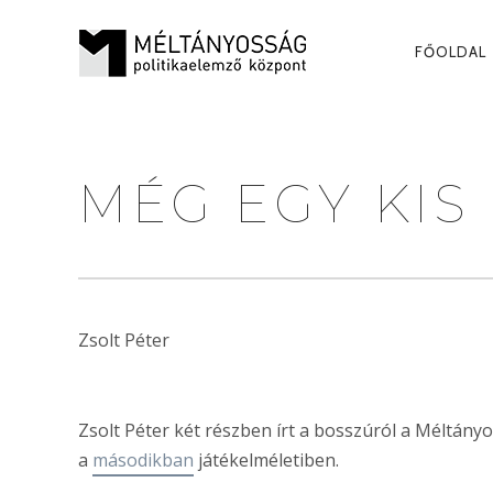
PRI
FŐOLDAL
NAV
MÉG EGY KIS
Zsolt Péter
Zsolt Péter két részben írt a bosszúról a Méltány
a
másodikban
játékelméletiben.