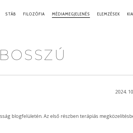
MARY
STÁB
FILOZÓFIA
MÉDIAMEGJELENÉS
ELEMZÉSEK
KI
IGATION
 BOSSZÚ
2024. 10
osság blogfelületén. Az első részben terápiás megközelítésb