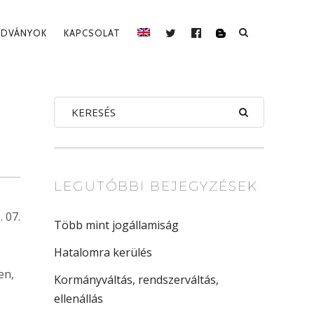
ADVÁNYOK
KAPCSOLAT
BLOG
TWITTER
FACEBOOK
LEGUTÓBBI BEJEGYZÉSEK
. 07.
Több mint jogállamiság
Hatalomra kerülés
en,
Kormányváltás, rendszerváltás,
ellenállás