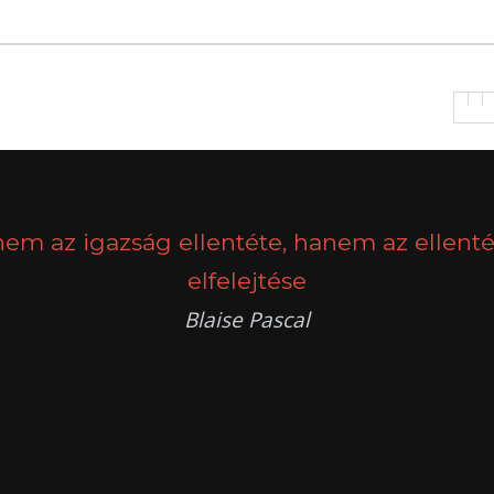
nem az igazság ellentéte, hanem az ellenté
elfelejtése
Blaise Pascal
k
g