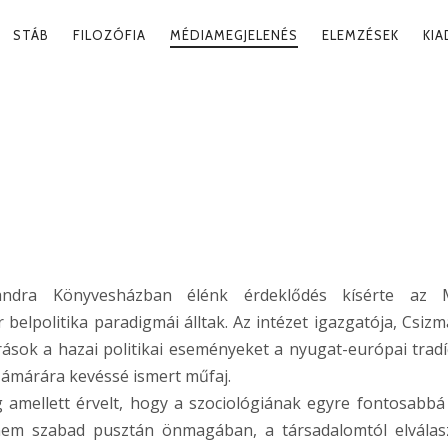
RY
STÁB
FILOZÓFIA
MÉDIAMEGJELENÉS
ELEMZÉSEK
KI
ATION
NUS
andra Könyvesházban élénk érdeklődés kísérte az
lpolitika paradigmái álltak. Az intézet igazgatója, Csizm
ások a hazai politikai eseményeket a nyugat-európai tradí
ámárára kevéssé ismert műfaj.
 amellett érvelt, hogy a szociológiának egyre fontosabbá 
t nem szabad pusztán önmagában, a társadalomtól elválas