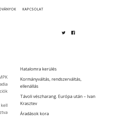
ADVÁNYOK
KAPCSOLAT
TWITTER
FACEBOOK
BLOG
LEGUTÓBBI BEJEGYZÉSEK
Több mint jogállamiság
Hatalomra kerülés
 MPK
Kormányváltás, rendszerváltás,
adia
ellenállás
ciók
Távoli vészharang. Európa után – Ivan
Krasztev
kell
ztva
Áradások kora