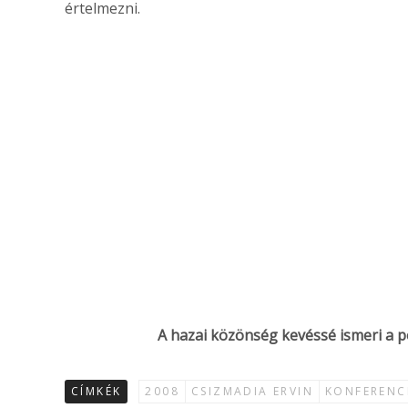
értelmezni.
A hazai közönség kevéssé ismeri a po
CÍMKÉK
2008
CSIZMADIA ERVIN
KONFERENC