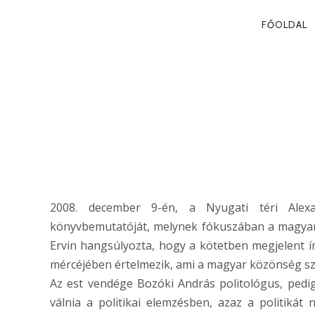
PRIMA
FŐOLDAL
NAVIG
NYUGODT TÓ
2008. 12. 11.
2008. december 9-én, a Nyugati téri Alex
könyvbemutatóját, melynek fókuszában a magyar be
Ervin hangsúlyozta, hogy a kötetben megjelent ír
mércéjében értelmezik, ami a magyar közönség sz
Az est vendége Bozóki András politológus, pedig
válnia a politikai elemzésben, azaz a politiká