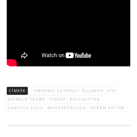
CÍMKÉK
AMERIKAI EGYESÜLT ÁLLAMOK
ATV
DONALD TRUMP
FIDESZ
KÜLPOLITIKA
LAKATOS JÚLIA
MAGYARORSZÁG
ORBÁN VIKTOR