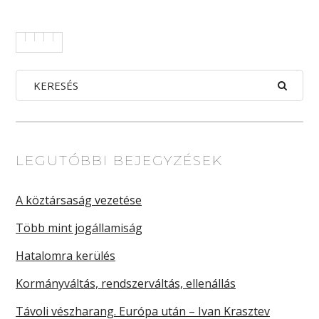
LEGUTÓBBI BEJEGYZÉSEK
A köztársaság vezetése
Több mint jogállamiság
Hatalomra kerülés
Kormányváltás, rendszerváltás, ellenállás
Távoli vészharang. Európa után – Ivan Krasztev