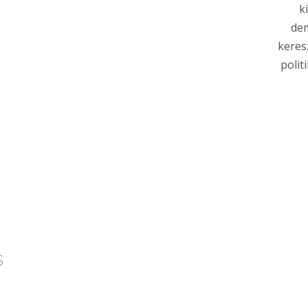
k
dem
keres
polit
s