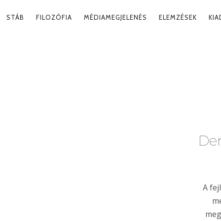
RY
STÁB
FILOZÓFIA
MÉDIAMEGJELENÉS
ELEMZÉSEK
KI
ATION
AMODELL
Tag
De
A fe
me
megk