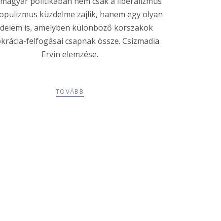
 magyar politikában nem csak a liberalizmus
populizmus küzdelme zajlik, hanem egy olyan
delem is, amelyben különböző korszakok
rácia-felfogásai csapnak össze. Csizmadia
Ervin elemzése.
TOVÁBB