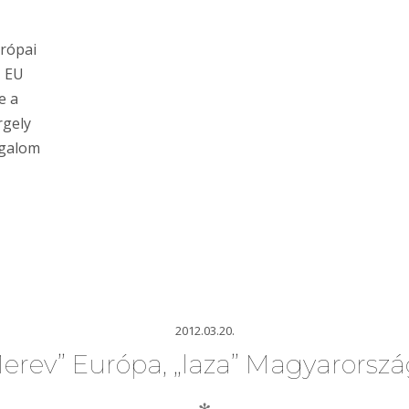
urópai
z EU
e a
rgely
ogalom
2012.03.20.
erev” Európa, „laza” Magyarorsz