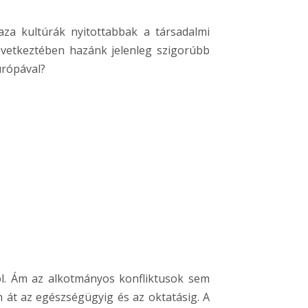
za kultúrák nyitottabbak a társadalmi
övetkeztében hazánk jelenleg szigorúbb
urópával?
ól. Ám az alkotmányos konfliktusok sem
 át az egészségügyig és az oktatásig. A