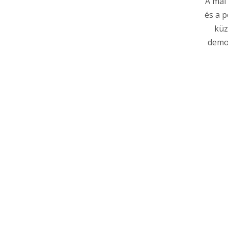
A mai
és a 
küz
demok