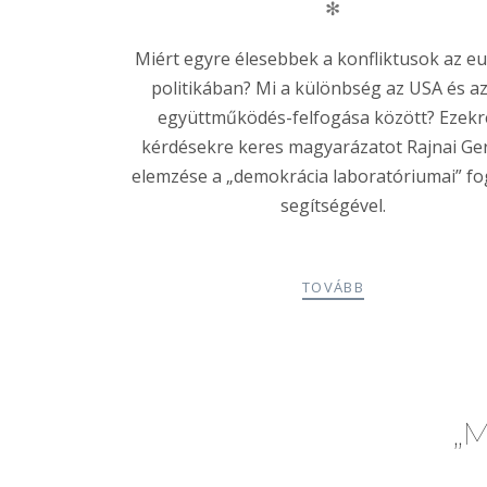
✻
Miért egyre élesebbek a konfliktusok az e
politikában? Mi a különbség az USA és a
együttműködés-felfogása között? Ezekr
kérdésekre keres magyarázatot Rajnai Ge
elemzése a „demokrácia laboratóriumai” f
segítségével.
TOVÁBB
„M