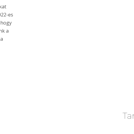
kat
022-es
, hogy
nk a
ia
Ta