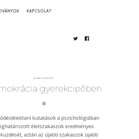
ADVÁNYOK
KAPCSOLAT
TWITTER
FACEBOOK
BLOG
2023.06.05.
mokrácia gyerekcipőben
✻
jlődéslélektani kutatások a pszichológiában
ghatározott életszakaszok eredményes
üzdését, aztán az újabb szakaszok újabb