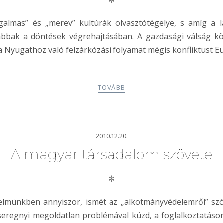
✻
lmas” és „merev” kultúrák olvasztótégelye, s amíg a la
abbak a döntések végrehajtásában. A gazdasági válság k
 a Nyugathoz való felzárkózási folyamat mégis konfliktust E
TOVÁBB
2010.12.20.
A magyar társadalom szövete
✻
énelmünkben annyiszor, ismét az „alkotmányvédelemről” sz
seregnyi megoldatlan problémával küzd, a foglalkoztatáson