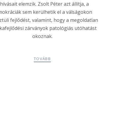
ihívásait elemzik. Zsolt Péter azt állítja, a
okráciák sem kerülhetik el a válságokon
ztüli fejlődést, valamint, hogy a megoldatlan
ikafejlődési zárványok patológiás utóhatást
okoznak.
TOVÁBB