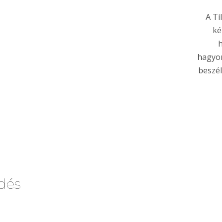
A Ti
ké
hagyo
beszél
dés